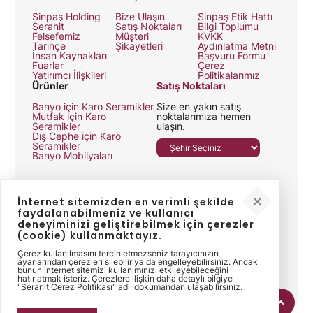
Sinpaş Holding
Bize Ulaşın
Sinpaş Etik Hattı
Seranit
Satış Noktaları
Bilgi Toplumu
Felsefemiz
Müşteri
KVKK
Tarihçe
Şikayetleri
Aydınlatma Metni
İnsan Kaynakları
Başvuru Formu
Fuarlar
Çerez
Yatırımcı İlişkileri
Politikalarımız
Ürünler
Satış Noktaları
Banyo için Karo Seramikler
Size en yakın satış
Mutfak için Karo
noktalarımıza hemen
Seramikler
ulaşın.
Dış Cephe için Karo
Seramikler
Banyo Mobilyaları
İnternet sitemizden en verimli şekilde
faydalanabilmeniz ve kullanıcı
deneyiminizi geliştirebilmek için çerezler
(cookie) kullanmaktayız.
Bizi takip edin
Çerez kullanılmasını tercih etmezseniz tarayıcınızın
ayarlarından çerezleri silebilir ya da engelleyebilirsiniz. Ancak
bunun internet sitemizi kullanımınızı etkileyebileceğini
hatırlatmak isteriz. Çerezlere ilişkin daha detaylı bilgiye
"Seranit Çerez Politikası" adlı dokümandan ulaşabilirsiniz.