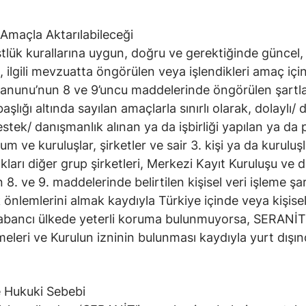
 Amaçla Aktarılabileceği
tlük kurallarına uygun, doğru ve gerektiğinde güncel, b
çülü, ilgili mevzuatta öngörülen veya işlendikleri amaç 
K Kanunu’nun 8 ve 9’uncu maddelerinde öngörülen şartl
şlığı altında sayılan amaçlarla sınırlı olarak, dolaylı/ 
destek/ danışmanlık alınan ya da işbirliği yapılan ya 
um ve kuruluşlar, şirketler ve sair 3. kişi ya da kuruluşla
arı diğer grup şirketleri, Merkezi Kayıt Kuruluşu ve diğ
n 8. ve 9. maddelerinde belirtilen kişisel veri işleme ş
ik önlemlerini almak kaydıyla Türkiye içinde veya kişise
yabancı ülkede yeterli koruma bulunmuyorsa, SERANİT ve
tmeleri ve Kurulun izninin bulunması kaydıyla yurt dış
e Hukuki Sebebi