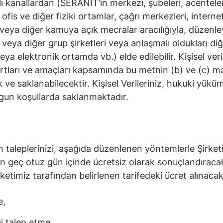
klı kanallardan (SERANİT’in merkezi, şubeleri, acenteleri,
z ofis ve diğer fiziki ortamlar, çağrı merkezleri, intern
 veya diğer kamuya açık mecralar aracılığıyla, düzenle
eya diğer grup şirketleri veya anlaşmalı oldukları diğer
eya elektronik ortamda vb.) elde edilebilir. Kişisel ver
şartları ve amaçları kapsamında bu metnin (b) ve (c) m
 ve saklanabilecektir. Kişisel Verileriniz, hukuki yüküml
gun koşullarda saklanmaktadır.
işkin taleplerinizi, aşağıda düzenlenen yöntemlerle Şir
 en geç otuz gün içinde ücretsiz olarak sonuçlandıracak
etimiz tarafından belirlenen tarifedeki ücret alınacakt
e,
gi talep etme,