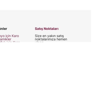
nler
Satış Noktaları
yo için Karo
Size en yakın satış
amikler
noktalarımıza hemen
fak için Karo
ulaşın.
amikler
 Cephe için Karo
amikler
yo Mobilyaları
Bizi takip edin