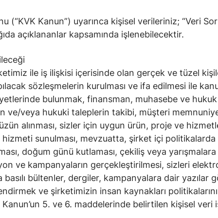
nunu (“KVK Kanun”) uyarınca kişisel verileriniz; “Ve
da açıklananlar kapsamında işlenebilecektir.
ileceği
ketimiz ile iş ilişkisi içerisinde olan gerçek ve tüzel ki
yapılacak sözleşmelerin kurulması ve ifa edilmesi ile kan
liyetlerinde bulunmak, finansman, muhasebe ve hukuk iş
in ve/veya hukuki taleplerin takibi, müşteri memnuniyet
n alınması, sizler için uygun ürün, proje ve hizmetler
i hizmeti sunulması, mevzuatta, şirket içi politikalarda si
pılması, doğum günü kutlaması, çekiliş veya yarışmalara 
yon ve kampanyaların gerçekleştirilmesi, sizleri elektr
sılı bültenler, dergiler, kampanyalara dair yazılar gö
lendirmek ve şirketimizin insan kaynakları politikaların
Kanun’un 5. ve 6. maddelerinde belirtilen kişisel veri 