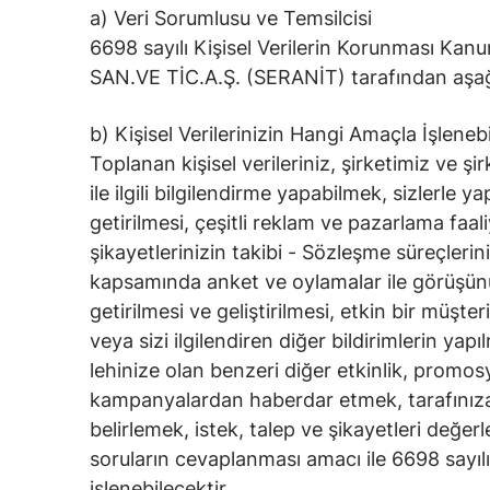
a) Veri Sorumlusu ve Temsilcisi
6698 sayılı Kişisel Verilerin Korunması Ka
SAN.VE TİC.A.Ş. (SERANİT) tarafından aşağı
b) Kişisel Verilerinizin Hangi Amaçla İşleneb
Toplanan kişisel verileriniz, şirketimiz ve şir
ile ilgili bilgilendirme yapabilmek, sizlerle 
getirilmesi, çeşitli reklam ve pazarlama faa
şikayetlerinizin takibi - Sözleşme süreçlerin
kapsamında anket ve oylamalar ile görüşünüzü
getirilmesi ve geliştirilmesi, etkin bir müşter
veya sizi ilgilendiren diğer bildirimlerin ya
lehinize olan benzeri diğer etkinlik, promos
kampanyalardan haberdar etmek, tarafınıza ba
belirlemek, istek, talep ve şikayetleri değer
soruların cevaplanması amacı ile 6698 sayılı 
işlenebilecektir.