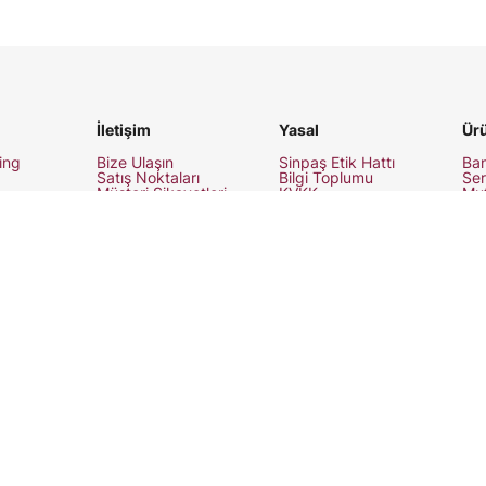
İletişim
Yasal
Ürü
ing
Bize Ulaşın
Sinpaş Etik Hattı
Ban
Satış Noktaları
Bilgi Toplumu
Ser
Müşteri Şikayetleri
KVKK
Mut
Aydınlatma Metni
Ser
kları
Başvuru Formu
Dış
Çerez Politikalarımız
Ser
kileri
Ban