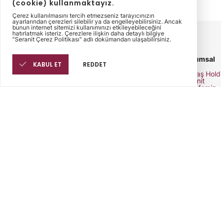
(cookie) kullanmaktayız.
Çerez kullanılmasını tercih etmezseniz tarayıcınızın
ayarlarından çerezleri silebilir ya da engelleyebilirsiniz. Ancak
bunun internet sitemizi kullanımınızı etkileyebileceğini
hatırlatmak isteriz. Çerezlere ilişkin daha detaylı bilgiye
"Seranit Çerez Politikası" adlı dokümandan ulaşabilirsiniz.
Kurumsal
KABUL ET
REDDET
Sinpaş Hold
Seranit
Felsefemiz
Tarihçe
İnsan Kayna
Fuarlar
Yatırımcı İliş
Kataloglar
Ürün detayları, teknik
özellikler ve tüm
ihtiyaçlarınız için
kataloglarımıza ulaşın.