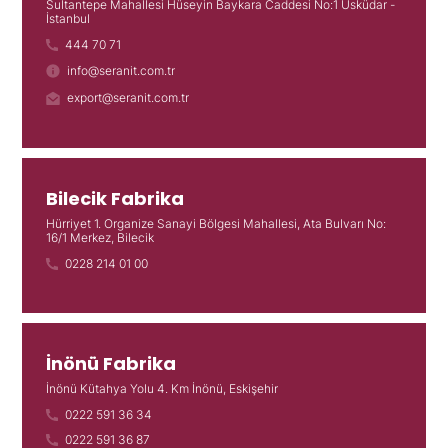
Sultantepe Mahallesi Hüseyin Baykara Caddesi No:1 Üsküdar -
İstanbul
444 70 71
info@seranit.com.tr
export@seranit.com.tr
Bilecik Fabrika
Hürriyet 1. Organize Sanayi Bölgesi Mahallesi, Ata Bulvarı No:
16/1 Merkez, Bilecik
0228 214 01 00
İnönü Fabrika
İnönü Kütahya Yolu 4. Km İnönü, Eskişehir
0222 591 36 34
0222 591 36 87