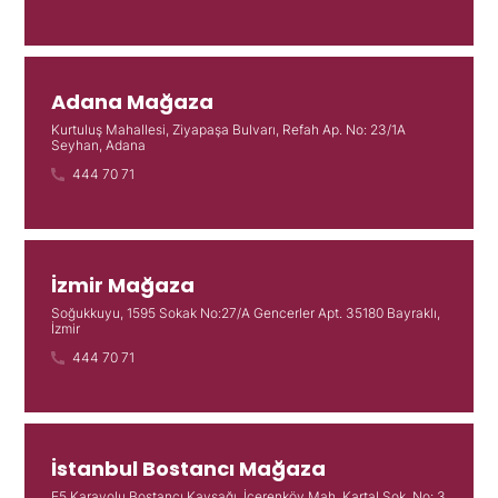
Adana Mağaza
Kurtuluş Mahallesi, Ziyapaşa Bulvarı, Refah Ap. No: 23/1A
Seyhan, Adana
444 70 71
İzmir Mağaza
Soğukkuyu, 1595 Sokak No:27/A Gencerler Apt. 35180 Bayraklı,
İzmir
444 70 71
İstanbul Bostancı Mağaza
E5 Karayolu Bostancı Kavşağı, İçerenköy Mah. Kartal Sok. No: 3