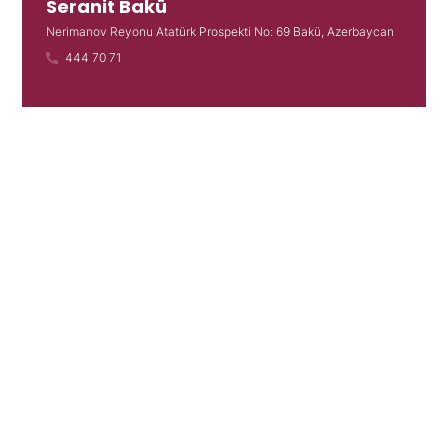
Seranit Bakü
Nerimanov Reyonu Atatürk Prospekti No: 69 Bakü, Azerbaycan
444 70 71