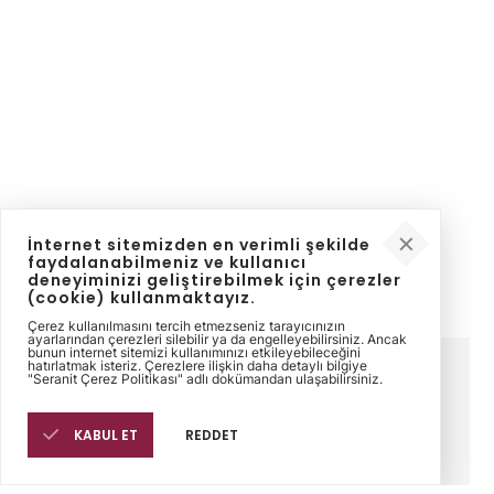
İnternet sitemizden en verimli şekilde
faydalanabilmeniz ve kullanıcı
deneyiminizi geliştirebilmek için çerezler
(cookie) kullanmaktayız.
Çerez kullanılmasını tercih etmezseniz tarayıcınızın
ayarlarından çerezleri silebilir ya da engelleyebilirsiniz. Ancak
bunun internet sitemizi kullanımınızı etkileyebileceğini
hatırlatmak isteriz. Çerezlere ilişkin daha detaylı bilgiye
Kurumsal
İletişim
Yasal
"Seranit Çerez Politikası" adlı dokümandan ulaşabilirsiniz.
Sinpaş Holding
Bize Ulaşın
Sinpaş Etik Hattı
Seranit
Satış Noktaları
Bilgi Toplumu
Felsefemiz
Müşteri
KVKK
KABUL ET
REDDET
Tarihçe
Şikayetleri
Aydınlatma Metni
İnsan Kaynakları
Başvuru Formu
Fuarlar
Çerez
Yatırımcı İlişkileri
Politikalarımız