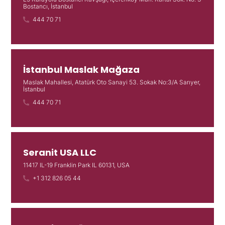
Bostancı, İstanbul
444 70 71
İstanbul Maslak Mağaza
Maslak Mahallesi, Atatürk Oto Sanayi 53. Sokak No:3/A Sarıyer,
İstanbul
444 70 71
Seranit USA LLC
11417 IL-19 Franklin Park IL 60131, USA
+1 312 826 05 44