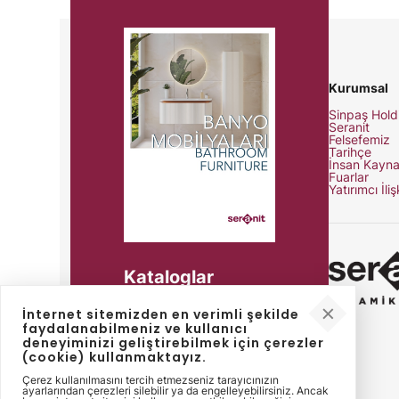
Kurumsal
Sinpaş Hold
Seranit
Felsefemiz
Tarihçe
İnsan Kayna
Fuarlar
Yatırımcı İliş
Kataloglar
Ürün detayları, teknik
İnternet sitemizden en verimli şekilde
özellikler ve tüm
faydalanabilmeniz ve kullanıcı
ihtiyaçlarınız için
deneyiminizi geliştirebilmek için çerezler
kataloglarımıza ulaşın.
(cookie) kullanmaktayız.
Çerez kullanılmasını tercih etmezseniz tarayıcınızın
ayarlarından çerezleri silebilir ya da engelleyebilirsiniz. Ancak