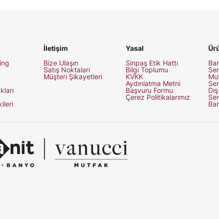
İletişim
Yasal
Ürü
ing
Bize Ulaşın
Sinpaş Etik Hattı
Ban
Satış Noktaları
Bilgi Toplumu
Ser
Müşteri Şikayetleri
KVKK
Mut
Aydınlatma Metni
Ser
kları
Başvuru Formu
Dış
Çerez Politikalarımız
Ser
kileri
Ban