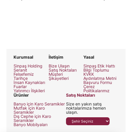
Kurumsal
İletişim
Yasal
Sinpaş Holding
Bize Ulaşın
Sinpaş Etik Hattı
Seranit
Satış Noktaları
Bilgi Toplumu
Felsefemiz
Müşteri
KVKK
Tarihçe
Şikayetleri
Aydınlatma Metni
İnsan Kaynakları
Başvuru Formu
Fuarlar
Çerez
Yatırımcı İlişkileri
Politikalarımız
Ürünler
Satış Noktaları
Banyo için Karo Seramikler
Size en yakın satış
Mutfak için Karo
noktalarımıza hemen
Seramikler
ulaşın.
Dış Cephe için Karo
Seramikler
Banyo Mobilyaları