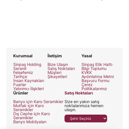
Kurumsal
İletişim
Yasal
Sinpaş Holding
Bize Ulaşın
Sinpaş Etik Hattı
Seranit
Satış Noktaları
Bilgi Toplumu
Felsefemiz
Müşteri
KVKK
Tarihçe
Şikayetleri
Aydınlatma Metni
İnsan Kaynakları
Başvuru Formu
Fuarlar
Çerez
Yatırımcı İlişkileri
Politikalarımız
Ürünler
Satış Noktaları
Banyo için Karo Seramikler
Size en yakın satış
Mutfak için Karo
noktalarımıza hemen
Seramikler
ulaşın.
Dış Cephe için Karo
Seramikler
Banyo Mobilyaları