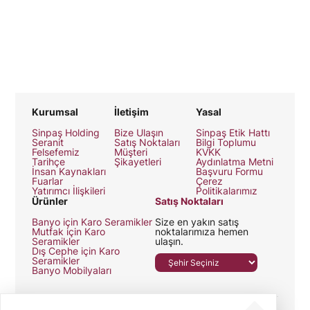
Kurumsal
İletişim
Yasal
Sinpaş Holding
Bize Ulaşın
Sinpaş Etik Hattı
Seranit
Satış Noktaları
Bilgi Toplumu
Felsefemiz
Müşteri
KVKK
Tarihçe
Şikayetleri
Aydınlatma Metni
İnsan Kaynakları
Başvuru Formu
Fuarlar
Çerez
Yatırımcı İlişkileri
Politikalarımız
Ürünler
Satış Noktaları
Banyo için Karo Seramikler
Size en yakın satış
Mutfak için Karo
noktalarımıza hemen
Seramikler
ulaşın.
Dış Cephe için Karo
Seramikler
Banyo Mobilyaları